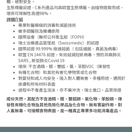
觸，絕對安全。
生態標籤認證 - C系列產品均具歐盟生態標籤。由植物提取而成，
環保可降解性高達98%。
詳細介紹
專業和醫療級的消毒和滅菌技術
被多間醫院及機構使用
國際協會（聯邦公共衛生局（FOPH）
瑞士治療產品管理局（Swissmedic）的認證
國際認證 99.999% 極速殺菌（ 包括細菌、真菌及病毒）
歐盟 EN 14476 認證，有效殺滅冠狀病毒·預防非典肺炎
SARS , 新型肺炎Covid 19
環保: 不含酒精，醛，雙胍，氯，苯酚VOC（揮發性
有機化合物）和其他有害化學物質或化合物
對嬰兒和成人均安全，吸入對人體無害·多種用途，適用於
皮膚和所有材料表面
過程中不會產生泡沫，亦不需沖洗·瑞士進口，品質保證
成份天然，其配方不含酒精、醛、雙胍類、氯化物、苯酚類、揮
發性有機化合物及其他危險化學品及化合物、無有害副作用、對
人畜無毒，可接觸食物表面，是一種真正專業多功能消毒產品。